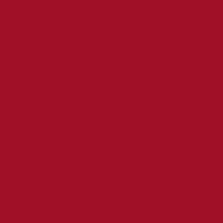
1301-1400
1401-
1201-1300
1500
1601-1700
1501-1600
1701-
Acción
Animación
1800
Anthony
Aventuras
Biográfica
Bruce Willis
Hopkins
Ciencia
Chris Hemsworth
Cate Blanchett
ficción
Comedia
Cuarta parte
Doble
cupon-wuaki
Cuádruple
Drama
Dwayne Johnson
Fantástica
fiesta-
del-cine
Harrison Ford
George Clooney
Hugh
Individual
Jackman
Jennifer Lawrence
Liam Neeson
Primera
Jeremy Renner