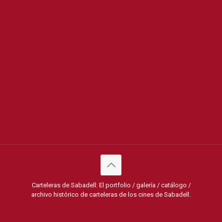
Johnny Depp
Saga
parte
Robert Downey Jr.
Quinta parte
Samuel L. Jackson
Scarlett Johansson
Segunda parte
Tercera parte
Thriller
Terror
Triple
Tom Cruise
Will Smith
Carteleras de Sabadell: El portfolio / galería / catálogo /
archivo histórico de carteleras de los cines de Sabadell.