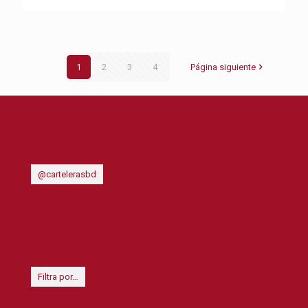
1
2
3
4
Página siguiente
@cartelerasbd
Filtra por…