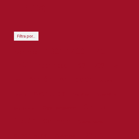
Filtra por…
1301-1400
1401-
1201-1300
1500
1601-1700
1501-1600
1701-
Acción
Animación
1800
Anthony
Aventuras
Biográfica
Bruce Willis
Hopkins
Ciencia
Chris Hemsworth
Cate Blanchett
ficción
Comedia
Cuarta parte
Doble
cupon-wuaki
Cuádruple