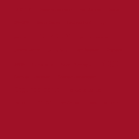
Drama
Dwayne Johnson
Fantástica
fiesta-
del-cine
Harrison Ford
George Clooney
Hugh
Individual
Jackman
Jennifer Lawrence
Liam Neeson
Primera
Jeremy Renner
Johnny Depp
Saga
parte
Robert Downey Jr.
Quinta parte
Samuel L. Jackson
Scarlett Johansson
Segunda parte
Tercera parte
Thriller
Terror
Triple
Tom Cruise
Will Smith