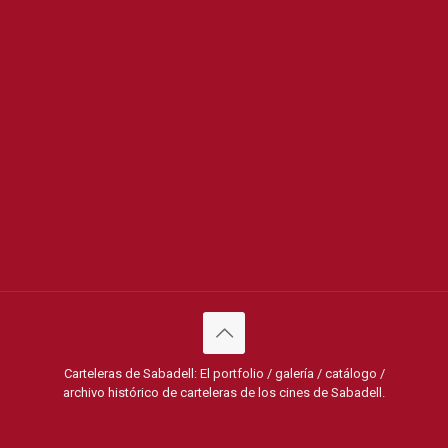
Johnny Depp
Saga
parte
Robert Downey Jr.
Quinta parte
Samuel L. Jackson
Scarlett Johansson
Segunda parte
Tercera parte
Thriller
Terror
Triple
Tom Cruise
Will Smith
Carteleras de Sabadell: El portfolio / galería / catálogo /
archivo histórico de carteleras de los cines de Sabadell.