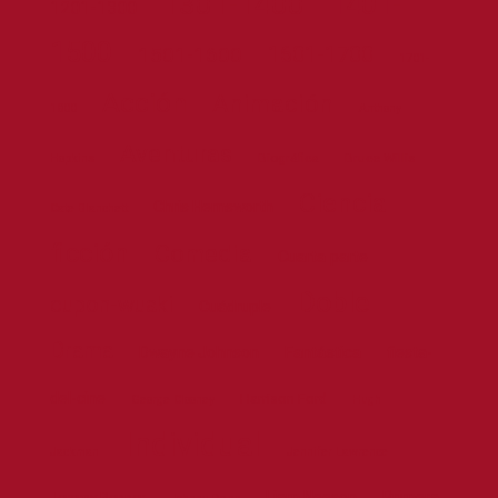
1301-1400
1401-
1201-1300
1500
1601-1700
1501-1600
1701-
Acción
Animación
1800
Anthony
Aventuras
Biográfica
Bruce Willis
Hopkins
Ciencia
Chris Hemsworth
Cate Blanchett
ficción
Comedia
Cuarta parte
Doble
cupon-wuaki
Cuádruple
Drama
Dwayne Johnson
Fantástica
fiesta-
del-cine
Harrison Ford
George Clooney
Hugh
Individual
Jackman
Jennifer Lawrence
Liam Neeson
Primera
Jeremy Renner