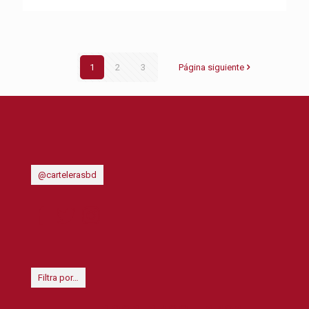
1
2
3
Página siguiente
@cartelerasbd
Filtra por…