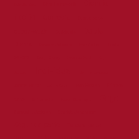
Ciencia
Chris Hemsworth
Cate Blanchett
ficción
Comedia
Cuarta parte
Doble
cupon-wuaki
Cuádruple
Drama
Dwayne Johnson
Fantástica
fiesta-
del-cine
Harrison Ford
George Clooney
Hugh
Individual
Jackman
Jennifer Lawrence
Liam Neeson
Primera
Jeremy Renner
Johnny Depp
Saga
parte
Robert Downey Jr.
Quinta parte
Samuel L. Jackson
Scarlett Johansson
Segunda parte
Tercera parte
Thriller
Terror
Triple
Tom Cruise
Will Smith