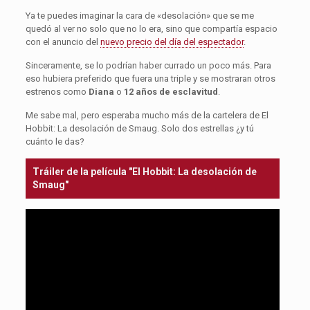
Ya te puedes imaginar la cara de «desolación» que se me
quedó al ver no solo que no lo era, sino que compartía espacio
con el anuncio del
nuevo precio del día del espectador
.
Sinceramente, se lo podrían haber currado un poco más. Para
eso hubiera preferido que fuera una triple y se mostraran otros
estrenos como
Diana
o
12 años de esclavitud
.
Me sabe mal, pero esperaba mucho más de la cartelera de El
Hobbit: La desolación de Smaug. Solo dos estrellas ¿y tú
cuánto le das?
Tráiler de la película "El Hobbit: La desolación de
Smaug"