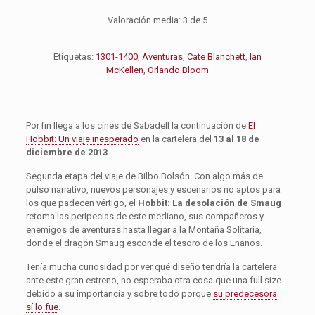
Valoración media:
3
de 5
Etiquetas:
1301-1400
,
Aventuras
,
Cate Blanchett
,
Ian
McKellen
,
Orlando Bloom
Por fin llega a los cines de Sabadell la continuación de
El
Hobbit: Un viaje inesperado
en la cartelera del
13 al 18 de
diciembre de 2013
.
Segunda etapa del viaje de Bilbo Bolsón. Con algo más de
pulso narrativo, nuevos personajes y escenarios no aptos para
los que padecen vértigo, el
Hobbit: La desolación de Smaug
retoma las peripecias de este mediano, sus compañeros y
enemigos de aventuras hasta llegar a la Montaña Solitaria,
donde el dragón Smaug esconde el tesoro de los Enanos.
Tenía mucha curiosidad por ver qué diseño tendría la cartelera
ante este gran estreno, no esperaba otra cosa que una full size
debido a su importancia y sobre todo porque
su predecesora
sí lo fue
.