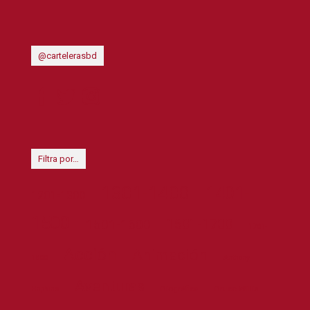
@cartelerasbd
Filtra por…
1301-1400
1401-
1201-1300
1500
1601-1700
1501-1600
1701-
Acción
Animación
1800
Anthony
Aventuras
Biográfica
Bruce Willis
Hopkins