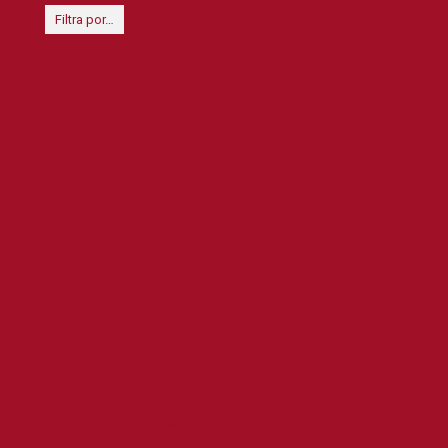
Filtra por…
1301-1400
1401-
1201-1300
1500
1601-1700
1501-1600
1701-
Acción
Animación
1800
Anthony
Aventuras
Biográfica
Bruce Willis
Hopkins
Ciencia
Chris Hemsworth
Cate Blanchett
ficción
Comedia
Cuarta parte
Doble
cupon-wuaki
Cuádruple
Drama
Dwayne Johnson
Fantástica
fiesta-
del-cine
Harrison Ford
George Clooney
Hugh