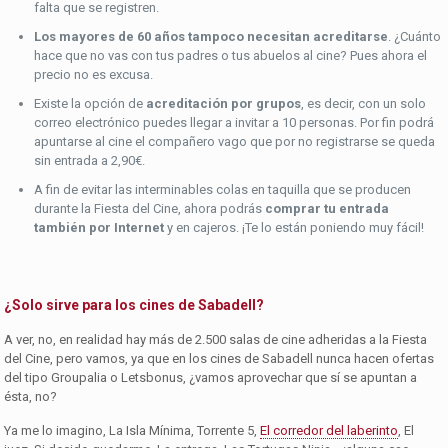
falta que se registren.
Los mayores de 60 años tampoco necesitan acreditarse
. ¿Cuánto
hace que no vas con tus padres o tus abuelos al cine? Pues ahora el
precio no es excusa.
Existe la opción de
acreditación por grupos
, es decir, con un solo
correo electrónico puedes llegar a invitar a 10 personas. Por fin podrá
apuntarse al cine el compañero vago que por no registrarse se queda
sin entrada a 2,90€.
A fin de evitar las interminables colas en taquilla que se producen
durante la Fiesta del Cine, ahora podrás
comprar tu entrada
también por Internet
y en cajeros. ¡Te lo están poniendo muy fácil!
¿Solo sirve para los cines de Sabadell?
A ver, no, en realidad hay más de 2.500 salas de cine adheridas a la Fiesta
del Cine, pero vamos, ya que en los cines de Sabadell nunca hacen ofertas
del tipo Groupalia o Letsbonus, ¿vamos aprovechar que sí se apuntan a
ésta, no?
Ya me lo imagino, La Isla Mínima, Torrente 5,
El corredor del laberinto
, El