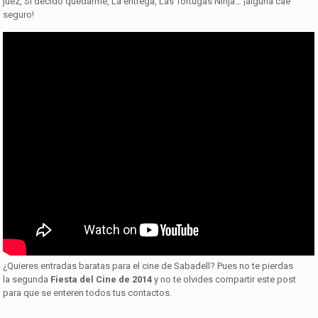
juez, Si decido quedarme, La entrega, Las Tortugas Ninja… ¡alguna cae
seguro!
¿Quieres entradas baratas para el cine de Sabadell? Pues no te pierdas
la segunda
Fiesta del Cine de 2014
y no te olvides compartir este post
para que se enteren todos tus contactos.