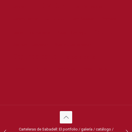
Individual
Jackman
Jennifer Lawrence
Liam Neeson
Primera
Jeremy Renner
Johnny Depp
Saga
parte
Robert Downey Jr.
Quinta parte
Samuel L. Jackson
Scarlett Johansson
Segunda parte
Tercera parte
Thriller
Terror
Triple
Tom Cruise
Will Smith
Carteleras de Sabadell: El portfolio / galería / catálogo /