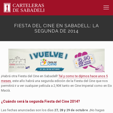
FIESTA DEL CINE EN SABADELL: LA
SEGUNDA DE 2014
¡Habrá otra Fiesta del Cine en Sabadell!
Tal y como te dijimos hace unos 5
meses
, este año habrá una segunda edición de la Fiesta del Cine que nos
permitirá ir a ver cualquier película a 2,90€ tanto en Cine Imperial como en Eix
Macià.
¿Cuándo será la segunda Fiesta del Cine 2014?
Las fechas anunciadas son los días
27, 28 y 29 de octubre
. ¡No hagas