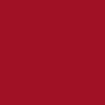
Ciencia
Chris Hemsworth
Cate Blanchett
ficción
Comedia
Cuarta parte
Doble
cupon-wuaki
Cuádruple
Drama
Dwayne Johnson
Fantástica
fiesta-
del-cine
Harrison Ford
George Clooney
Hugh
Individual
Jackman
Jennifer Lawrence
Liam Neeson
Primera
Jeremy Renner
Johnny Depp
Saga
parte
Robert Downey Jr.
Quinta parte
Samuel L. Jackson
Scarlett Johansson
Segunda parte
Tercera parte