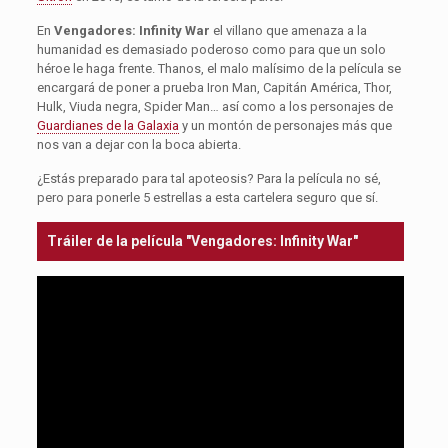
En
Vengadores: Infinity War
el villano que amenaza a la
humanidad es demasiado poderoso como para que un solo
héroe le haga frente. Thanos, el malo malísimo de la película se
encargará de poner a prueba Iron Man, Capitán América, Thor,
Hulk, Viuda negra, Spider Man… así como a los personajes de
Guardianes de la Galaxia
y un montón de personajes más que
nos van a dejar con la boca abierta.
¿Estás preparado para tal apoteosis? Para la película no sé,
pero para ponerle 5 estrellas a esta cartelera seguro que sí.
Tráiler de la película "Vengadores: Infinity War"