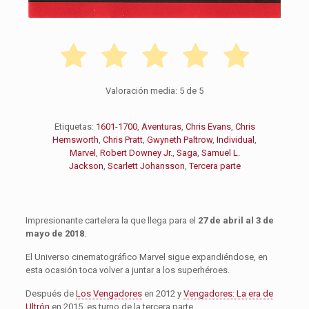
Valoración media:
5
de 5
Etiquetas:
1601-1700
,
Aventuras
,
Chris Evans
,
Chris
Hemsworth
,
Chris Pratt
,
Gwyneth Paltrow
,
Individual
,
Marvel
,
Robert Downey Jr.
,
Saga
,
Samuel L.
Jackson
,
Scarlett Johansson
,
Tercera parte
Impresionante cartelera la que llega para el
27 de abril al 3 de
mayo de 2018
.
El Universo cinematográfico Marvel sigue expandiéndose, en
esta ocasión toca volver a juntar a los superhéroes.
Después de
Los Vengadores
en 2012 y
Vengadores: La era de
Ultrón
en 2015, es turno de la tercera parte.