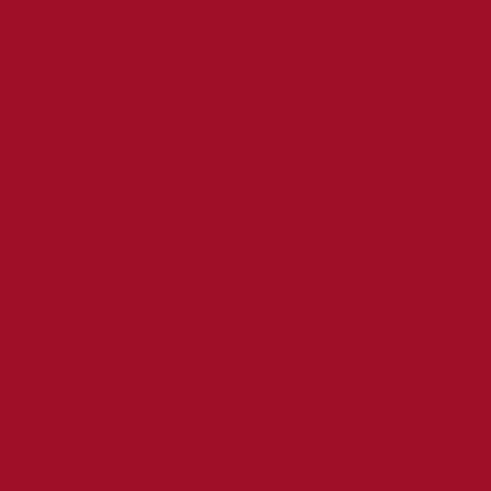
Doble
cupon-wuaki
Cuádruple
Drama
Dwayne Johnson
Fantástica
fiesta-
del-cine
Harrison Ford
George Clooney
Hugh
Individual
Jackman
Jennifer Lawrence
Liam Neeson
Primera
Jeremy Renner
Johnny Depp
Saga
parte
Robert Downey Jr.
Quinta parte
Samuel L. Jackson
Scarlett Johansson
Segunda parte
Tercera parte
Thriller
Terror
Triple
Tom Cruise
Will Smith