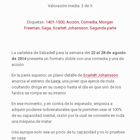
Valoración media:
2
de 5
Etiquetas:
1401-1500
,
Acción
,
Comedia
,
Morgan
Freeman
,
Saga
,
Scarlett Johansson
,
Segunda parte
La cartelera de Sabadell para la semana del
22 al 28 de agosto
de 2014
presenta un formato doble con una comedia y una de
acción.
En la parte superior, un plano detalle de
Scarlett Johansson
anuncia el estreno de
Lucy
, una joven que ejerce de mula
ocultando droga en su cuerpo hasta el día en que uno de los
fardos se rompe en su interior.
En ese momento, y en contra de lo esperado, empieza a
adquirir poderes sobrenaturales que le permiten usar el 100%
de su capacidad mental, razón por la cual se convierte en toda
una máquina de matar.
Usa aunque solo sea un poco de tu capacidad y no lo pruebes
en casa.