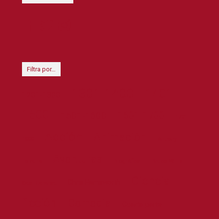
Filtra por…
1301-1400
1401-
1201-1300
1500
1601-1700
1501-1600
1701-
Acción
Animación
1800
Anthony
Aventuras
Biográfica
Bruce Willis
Hopkins
Ciencia
Chris Hemsworth
Cate Blanchett
ficción
Comedia
Cuarta parte