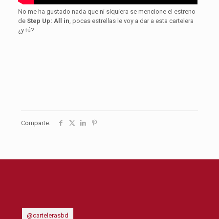
No me ha gustado nada que ni siquiera se mencione el estreno
de
Step Up: All in
, pocas estrellas le voy a dar a esta cartelera
¿y tú?
Comparte:
@cartelerasbd