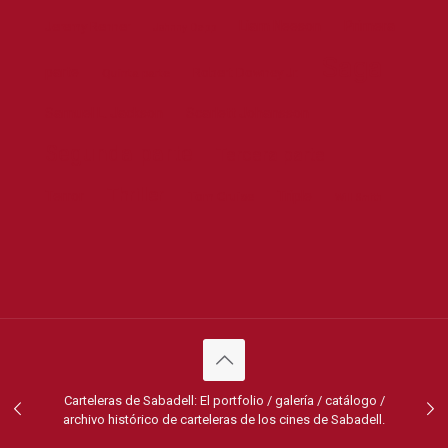
Liam Neeson
Primera
Jeremy Renner
Johnny Depp
Saga
parte
Robert Downey Jr.
Quinta parte
Samuel L. Jackson
Scarlett Johansson
Segunda parte
Tercera parte
Thriller
Terror
Triple
Tom Cruise
Will Smith
Carteleras de Sabadell: El portfolio / galería / catálogo /
archivo histórico de carteleras de los cines de Sabadell.