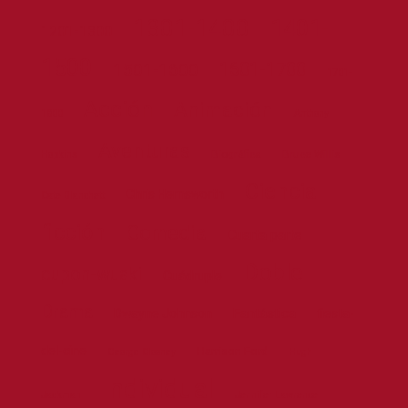
1301-1400
1401-
1201-1300
1500
1601-1700
1501-1600
1701-
Acción
Animación
1800
Anthony
Aventuras
Biográfica
Bruce Willis
Hopkins
Ciencia
Chris Hemsworth
Cate Blanchett
ficción
Comedia
Cuarta parte
Doble
cupon-wuaki
Cuádruple
Drama
Dwayne Johnson
Fantástica
fiesta-
del-cine
Harrison Ford
George Clooney
Hugh
Individual
Jackman
Jennifer Lawrence