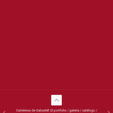
Individual
Jackman
Jennifer Lawrence
Liam Neeson
Primera
Jeremy Renner
Johnny Depp
Saga
parte
Robert Downey Jr.
Quinta parte
Samuel L. Jackson
Scarlett Johansson
Segunda parte
Tercera parte
Thriller
Terror
Triple
Tom Cruise
Will Smith
Carteleras de Sabadell: El portfolio / galería / catálogo /