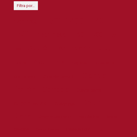
Filtra por…
1301-1400
1401-
1201-1300
1500
1601-1700
1501-1600
1701-
Acción
Animación
1800
Anthony
Aventuras
Biográfica
Bruce Willis
Hopkins
Ciencia
Chris Hemsworth
Cate Blanchett
ficción
Comedia
Cuarta parte
Doble
cupon-wuaki
Cuádruple
Drama
Dwayne Johnson
Fantástica
fiesta-
del-cine
Harrison Ford
George Clooney
Hugh