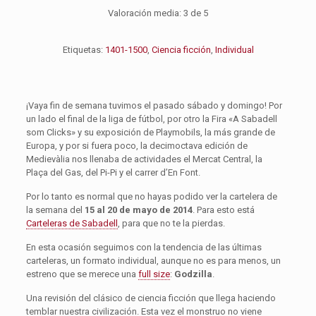
Valoración media:
3
de 5
Etiquetas:
1401-1500
,
Ciencia ficción
,
Individual
¡Vaya fin de semana tuvimos el pasado sábado y domingo! Por
un lado el final de la liga de fútbol, por otro la Fira «A Sabadell
som Clicks» y su exposición de Playmobils, la más grande de
Europa, y por si fuera poco, la decimoctava edición de
Medievàlia nos llenaba de actividades el Mercat Central, la
Plaça del Gas, del Pi-Pi y el carrer d’En Font.
Por lo tanto es normal que no hayas podido ver la cartelera de
la semana del
15 al 20 de mayo de 2014
. Para esto está
Carteleras de Sabadell
, para que no te la pierdas.
En esta ocasión seguimos con la tendencia de las últimas
carteleras, un formato individual, aunque no es para menos, un
estreno que se merece una
full size
:
Godzilla
.
Una revisión del clásico de ciencia ficción que llega haciendo
temblar nuestra civilización. Esta vez el monstruo no viene