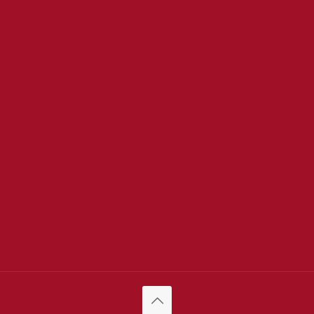
del-cine
Harrison Ford
George Clooney
Hugh
Individual
Jackman
Jennifer Lawrence
Liam Neeson
Primera
Jeremy Renner
Johnny Depp
Saga
parte
Robert Downey Jr.
Quinta parte
Samuel L. Jackson
Scarlett Johansson
Segunda parte
Tercera parte
Thriller
Terror
Triple
Tom Cruise
Will Smith