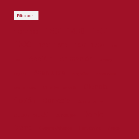
Filtra por…
1301-1400
1401-
1201-1300
1500
1601-1700
1501-1600
1701-
Acción
Animación
1800
Anthony
Aventuras
Biográfica
Bruce Willis
Hopkins
Ciencia
Chris Hemsworth
Cate Blanchett
ficción
Comedia
Cuarta parte
Doble
cupon-wuaki
Cuádruple
Drama
Dwayne Johnson
Fantástica
fiesta-