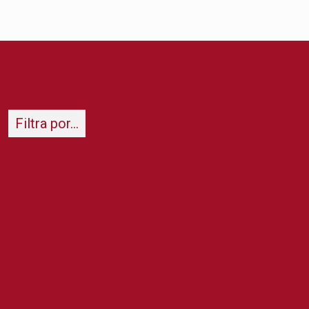
Filtra por…
1301-1400
1401-1500
1501-1600
1201-1300
C
Aventuras
Chris Hemsworth
Biográfica
Bruce Willis
Cate Blanchett
Doble
wuaki
Drama
Cuádruple
Dwayne Johnson
Fantástic
Individual
Liam Ne
Jeremy Renner
Jennifer Lawrence
Johnny Depp
Segunda parte
Tercera pa
L. Jackson
Scarlett Johansson