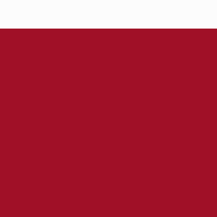
Acción
Animación
1601-1700
1701-1800
Anthony Hopkins
iencia ficción
Comedia
cupon-
Cuarta parte
a
fiesta-del-cine
Harrison Ford
George Clooney
Hugh Jackman
Saga
eson
Primera parte
Samuel
Robert Downey Jr.
Quinta parte
Thriller
rte
Terror
Triple
Tom Cruise
Will Smith