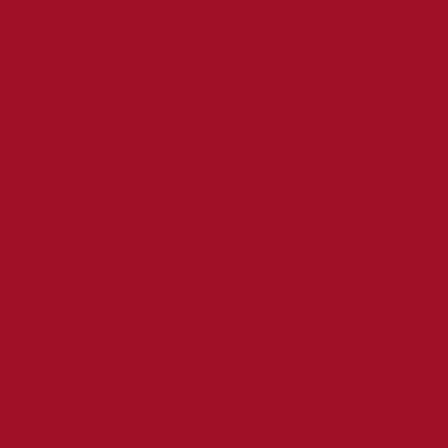
Aventuras
Biográfica
Bruce Willis
Hopkins
Ciencia
Chris Hemsworth
Cate Blanchett
ficción
Comedia
Cuarta parte
Doble
cupon-wuaki
Cuádruple
Drama
Dwayne Johnson
Fantástica
fiesta-
del-cine
Harrison Ford
George Clooney
Hugh
Individual
Jackman
Jennifer Lawrence
Liam Neeson
Primera
Jeremy Renner
Johnny Depp
Saga
parte
Robert Downey Jr.
Quinta parte
Samuel L. Jackson
Scarlett Johansson