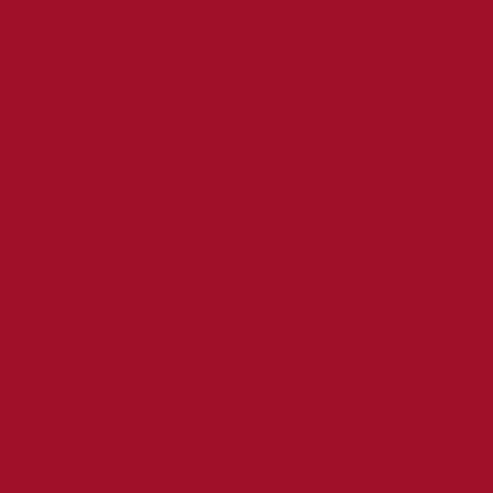
Aventuras
Biográfica
Bruce Willis
Hopkins
Ciencia
Chris Hemsworth
Cate Blanchett
ficción
Comedia
Cuarta parte
Doble
cupon-wuaki
Cuádruple
Drama
Dwayne Johnson
Fantástica
fiesta-
del-cine
Harrison Ford
George Clooney
Hugh
Individual
Jackman
Jennifer Lawrence
Liam Neeson
Primera
Jeremy Renner
Johnny Depp
Saga
parte
Robert Downey Jr.
Quinta parte
Samuel L. Jackson
Scarlett Johansson